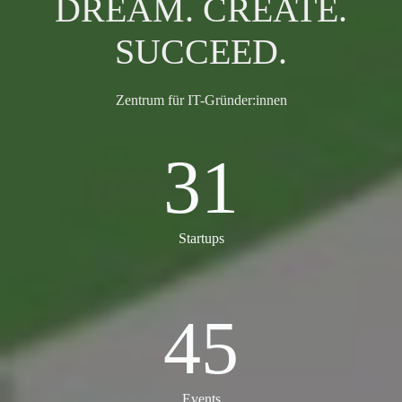
DREAM. CREATE.
SUCCEED.
Zentrum für IT-Gründer:innen
31
31
Startups
45
45
Events