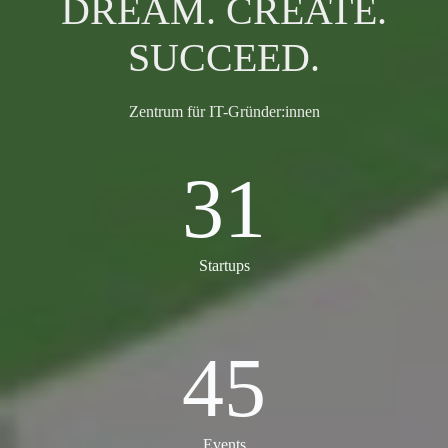
DREAM. CREATE.
SUCCEED.
Zentrum für IT-Gründer:innen
31
31
Startups
45
45
Events