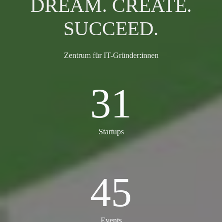
DREAM. CREATE.
SUCCEED.
Zentrum für IT-Gründer:innen
31
31
Startups
45
45
Events