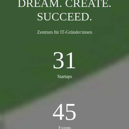
DREAM. CREATE.
SUCCEED.
Zentrum für IT-Gründer:innen
31
31
Startups
45
45
Events