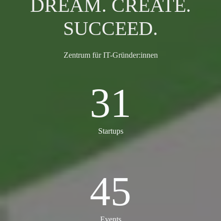
DREAM. CREATE.
SUCCEED.
Zentrum für IT-Gründer:innen
31
31
Startups
45
45
Events