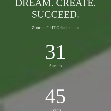
DREAM. CREATE.
SUCCEED.
Zentrum für IT-Gründer:innen
31
31
Startups
45
45
Events