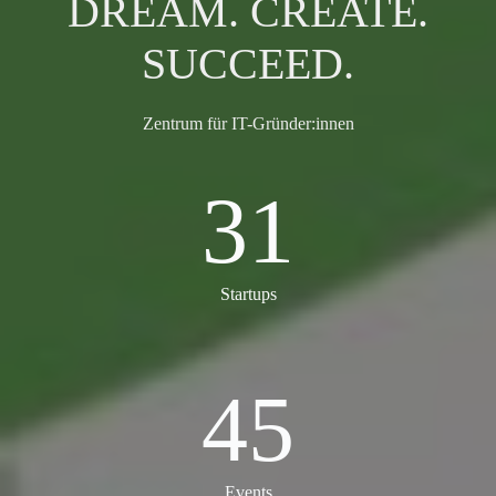
DREAM. CREATE.
SUCCEED.
Zentrum für IT-Gründer:innen
31
31
Startups
45
45
Events