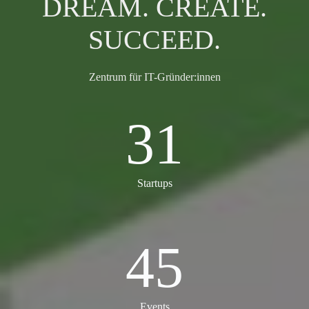
DREAM. CREATE.
SUCCEED.
Zentrum für IT-Gründer:innen
31
31
Startups
45
45
Events