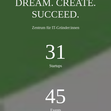
DREAM. CREATE.
SUCCEED.
Zentrum für IT-Gründer:innen
31
31
Startups
45
45
Events