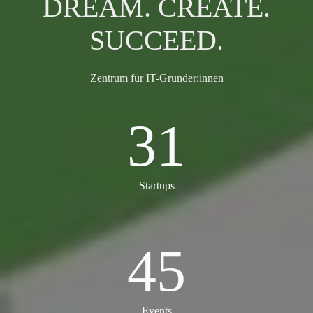
DREAM. CREATE.
SUCCEED.
Zentrum für IT-Gründer:innen
31
31
Startups
45
45
Events