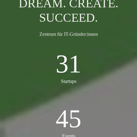
DREAM. CREATE.
SUCCEED.
Zentrum für IT-Gründer:innen
31
31
Startups
45
45
Events