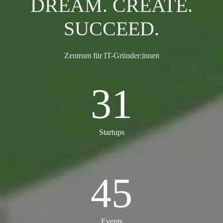
DREAM. CREATE.
SUCCEED.
Zentrum für IT-Gründer:innen
31
31
Startups
45
45
Events