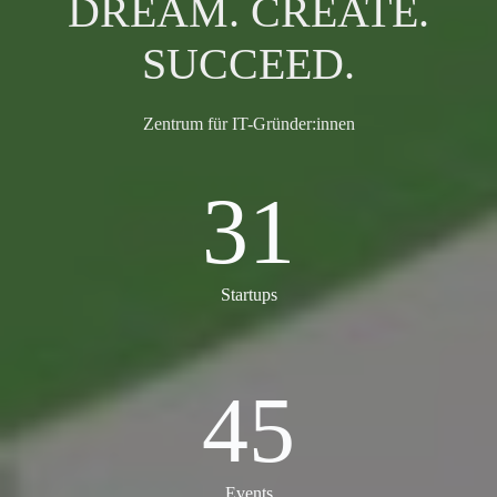
DREAM. CREATE.
SUCCEED.
Zentrum für IT-Gründer:innen
31
31
Startups
45
45
Events