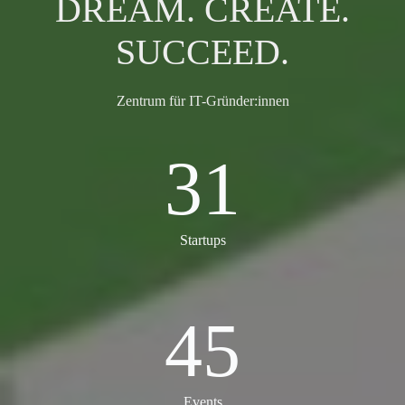
DREAM. CREATE.
SUCCEED.
Zentrum für IT-Gründer:innen
31
31
Startups
45
45
Events