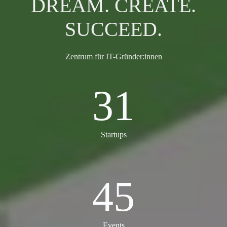
DREAM. CREATE.
SUCCEED.
Zentrum für IT-Gründer:innen
31
31
Startups
45
45
Events