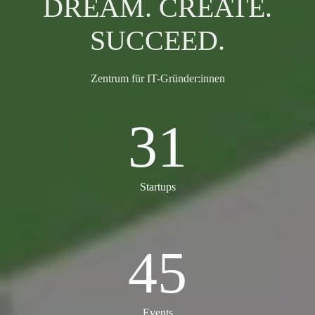
DREAM. CREATE.
SUCCEED.
Zentrum für IT-Gründer:innen
31
31
Startups
45
45
Events