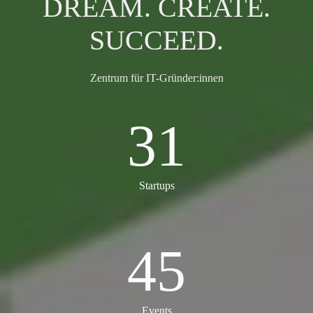
DREAM. CREATE.
SUCCEED.
Zentrum für IT-Gründer:innen
31
31
Startups
45
45
Events