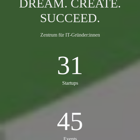
DREAM. CREATE.
SUCCEED.
Zentrum für IT-Gründer:innen
31
31
Startups
45
45
Events