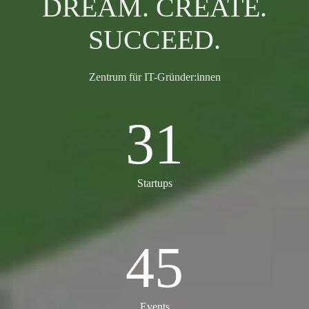
DREAM. CREATE.
SUCCEED.
Zentrum für IT-Gründer:innen
31
31
Startups
45
45
Events