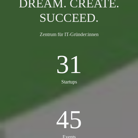
DREAM. CREATE.
SUCCEED.
Zentrum für IT-Gründer:innen
31
31
Startups
45
45
Events